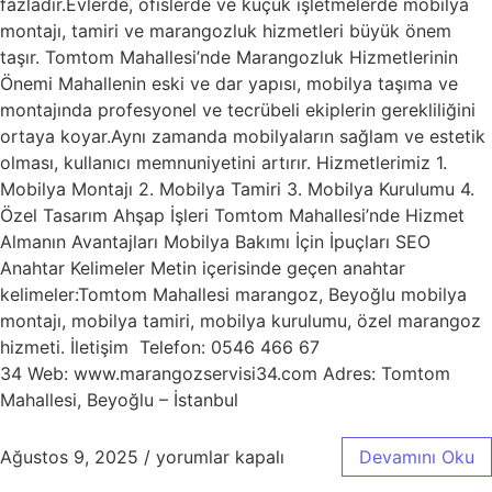
fazladır.Evlerde, ofislerde ve küçük işletmelerde mobilya
montajı, tamiri ve marangozluk hizmetleri büyük önem
taşır. Tomtom Mahallesi’nde Marangozluk Hizmetlerinin
Önemi Mahallenin eski ve dar yapısı, mobilya taşıma ve
montajında profesyonel ve tecrübeli ekiplerin gerekliliğini
ortaya koyar.Aynı zamanda mobilyaların sağlam ve estetik
olması, kullanıcı memnuniyetini artırır. Hizmetlerimiz 1.
Mobilya Montajı 2. Mobilya Tamiri 3. Mobilya Kurulumu 4.
Özel Tasarım Ahşap İşleri Tomtom Mahallesi’nde Hizmet
Almanın Avantajları Mobilya Bakımı İçin İpuçları SEO
Anahtar Kelimeler Metin içerisinde geçen anahtar
kelimeler:Tomtom Mahallesi marangoz, Beyoğlu mobilya
montajı, mobilya tamiri, mobilya kurulumu, özel marangoz
hizmeti. İletişim Telefon: 0546 466 67
34 Web: www.marangozservisi34.com Adres: Tomtom
Mahallesi, Beyoğlu – İstanbul
Ağustos 9, 2025
/
yorumlar kapalı
Devamını Oku